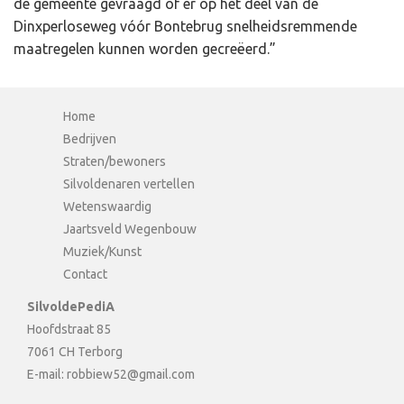
de gemeente gevraagd of er op het deel van de
Dinxperloseweg vóór Bontebrug snelheidsremmende
maatregelen kunnen worden gecreëerd.”
Home
Bedrijven
Straten/bewoners
Silvoldenaren vertellen
Wetenswaardig
Jaartsveld Wegenbouw
Muziek/Kunst
Contact
SilvoldePediA
Hoofdstraat 85
7061 CH Terborg
E-mail:
robbiew52@gmail.com