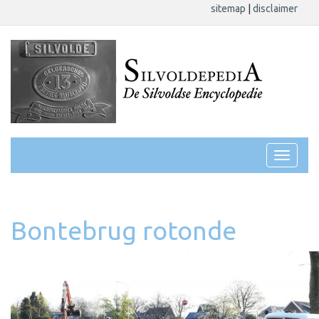
sitemap
|
disclaimer
Bontebrug rotonde