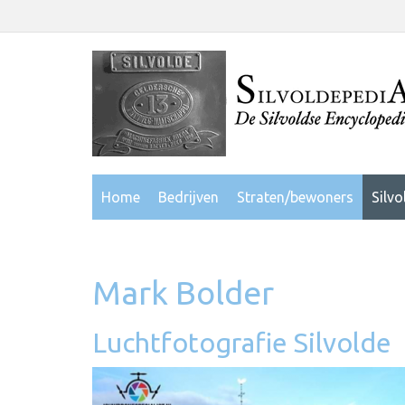
Home
Bedrijven
Straten/bewoners
Silvo
Mark Bolder
Luchtfotografie Silvolde