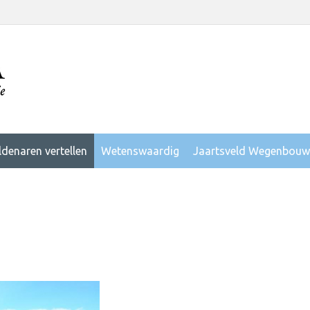
ldenaren vertellen
Wetenswaardig
Jaartsveld Wegenbouw