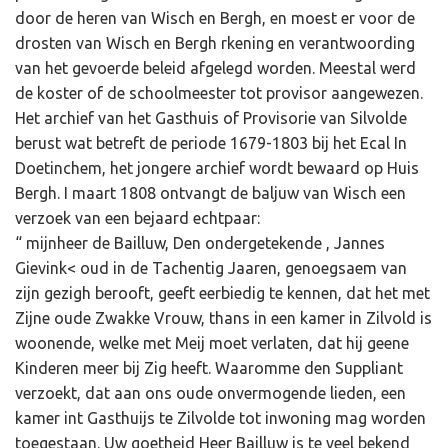
door de heren van Wisch en Bergh, en moest er voor de
drosten van Wisch en Bergh rkening en verantwoording
van het gevoerde beleid afgelegd worden. Meestal werd
de koster of de schoolmeester tot provisor aangewezen.
Het archief van het Gasthuis of Provisorie van Silvolde
berust wat betreft de periode 1679-1803 bij het Ecal In
Doetinchem, het jongere archief wordt bewaard op Huis
Bergh. I maart 1808 ontvangt de baljuw van Wisch een
verzoek van een bejaard echtpaar:
“ mijnheer de Bailluw, Den ondergetekende , Jannes
Gievink< oud in de Tachentig Jaaren, genoegsaem van
zijn gezigh berooft, geeft eerbiedig te kennen, dat het met
Zijne oude Zwakke Vrouw, thans in een kamer in Zilvold is
woonende, welke met Meij moet verlaten, dat hij geene
Kinderen meer bij Zig heeft. Waaromme den Suppliant
verzoekt, dat aan ons oude onvermogende lieden, een
kamer int Gasthuijs te Zilvolde tot inwoning mag worden
toegestaan. Uw goetheid Heer Bailluw is te veel bekend