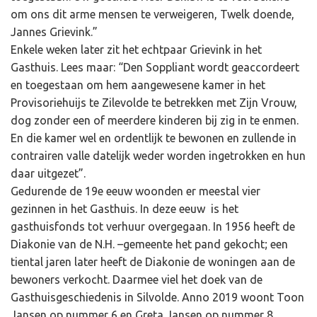
om ons dit arme mensen te verweigeren, Twelk doende,
Jannes Grievink.”
Enkele weken later zit het echtpaar Grievink in het
Gasthuis. Lees maar: “Den Soppliant wordt geaccordeert
en toegestaan om hem aangewesene kamer in het
Provisoriehuijs te Zilevolde te betrekken met Zijn Vrouw,
dog zonder een of meerdere kinderen bij zig in te enmen.
En die kamer wel en ordentlijk te bewonen en zullende in
contrairen valle datelijk weder worden ingetrokken en hun
daar uitgezet”.
Gedurende de 19e eeuw woonden er meestal vier
gezinnen in het Gasthuis. In deze eeuw is het
gasthuisfonds tot verhuur overgegaan. In 1956 heeft de
Diakonie van de N.H. –gemeente het pand gekocht; een
tiental jaren later heeft de Diakonie de woningen aan de
bewoners verkocht. Daarmee viel het doek van de
Gasthuisgeschiedenis in Silvolde. Anno 2019 woont Toon
Jansen op nummer 6 en Greta Jansen op nummer 8.