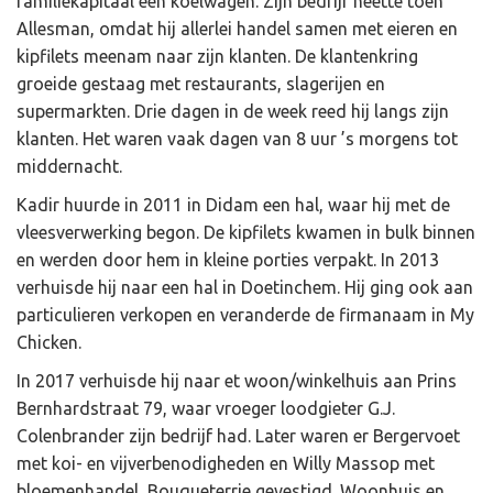
familiekapitaal een koelwagen. Zijn bedrijf heette toen
Allesman, omdat hij allerlei handel samen met eieren en
kipfilets meenam naar zijn klanten. De klantenkring
groeide gestaag met restaurants, slagerijen en
supermarkten. Drie dagen in de week reed hij langs zijn
klanten. Het waren vaak dagen van 8 uur ’s morgens tot
middernacht.
Kadir huurde in 2011 in Didam een hal, waar hij met de
vleesverwerking begon. De kipfilets kwamen in bulk binnen
en werden door hem in kleine porties verpakt. In 2013
verhuisde hij naar een hal in Doetinchem. Hij ging ook aan
particulieren verkopen en veranderde de firmanaam in My
Chicken.
In 2017 verhuisde hij naar et woon/winkelhuis aan Prins
Bernhardstraat 79, waar vroeger loodgieter G.J.
Colenbrander zijn bedrijf had. Later waren er Bergervoet
met koi- en vijverbenodigheden en Willy Massop met
bloemenhandel Bouqueterrie gevestigd. Woonhuis en