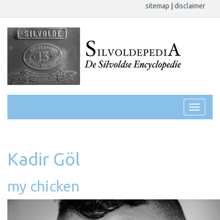
sitemap
|
disclaimer
Kadir Göl
my chicken